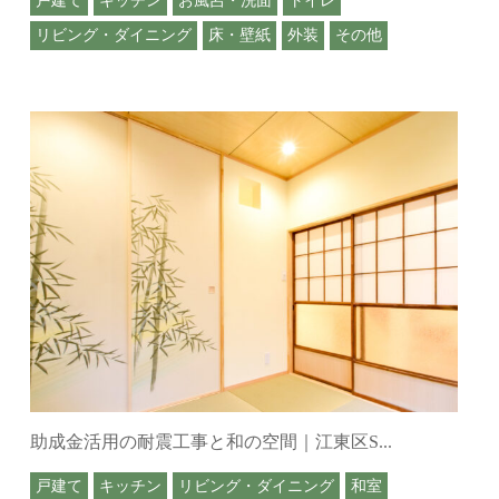
リビング・ダイニング
床・壁紙
外装
その他
助成金活用の耐震工事と和の空間｜江東区S...
戸建て
キッチン
リビング・ダイニング
和室