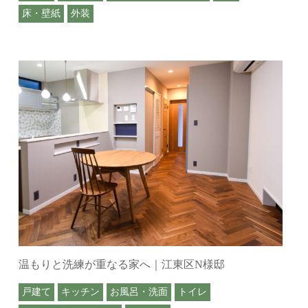
床・壁紙
外装
温もりと洗練が重なる家へ｜江東区N様邸
戸建て
キッチン
お風呂・洗面
トイレ