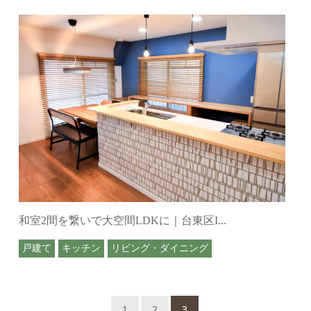
和室2間を繋いで大空間LDKに｜台東区I...
戸建て
キッチン
リビング・ダイニング
1
2
3