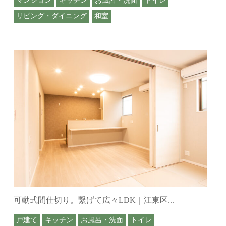
リビング・ダイニング
和室
可動式間仕切り。繋げて広々LDK｜江東区...
戸建て
キッチン
お風呂・洗面
トイレ