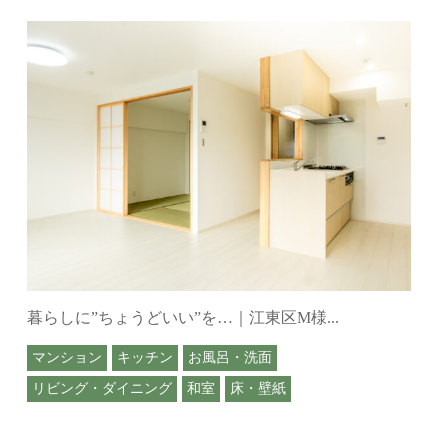
暮らしに”ちょうどいい”を…｜江東区M様...
マンション
キッチン
お風呂・洗面
リビング・ダイニング
和室
床・壁紙