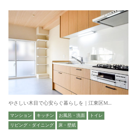
やさしい木目で心安らぐ暮らしを｜江東区M...
マンション
キッチン
お風呂・洗面
トイレ
リビング・ダイニング
床・壁紙