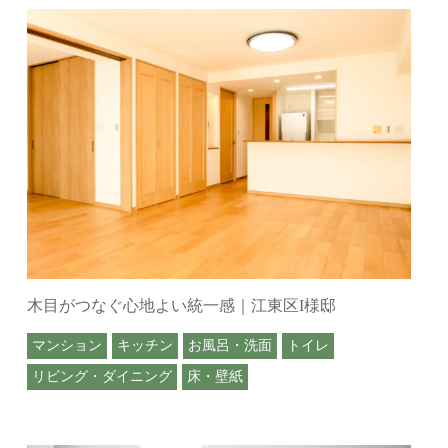
木目がつなぐ心地よい統一感｜江東区I様邸
マンション
キッチン
お風呂・洗面
トイレ
リビング・ダイニング
床・壁紙