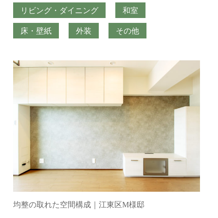
リビング・ダイニング
和室
床・壁紙
外装
その他
均整の取れた空間構成｜江東区M様邸