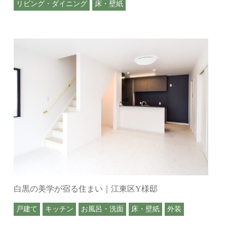
リビング・ダイニング
床・壁紙
白黒の美学が宿る住まい｜江東区Y様邸
戸建て
キッチン
お風呂・洗面
床・壁紙
外装