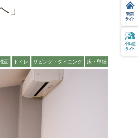
へ」
洗面
トイレ
リビング・ダイニング
床・壁紙