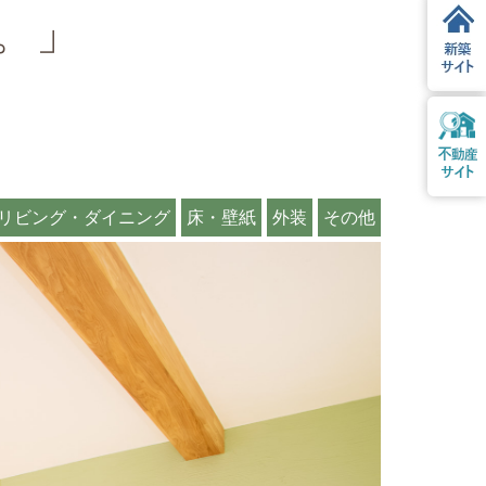
。」
リビング・ダイニング
床・壁紙
外装
その他