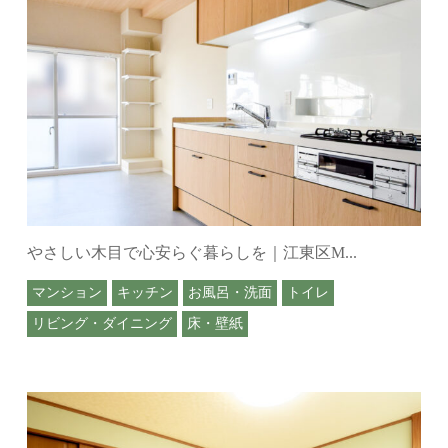
やさしい木目で心安らぐ暮らしを｜江東区M...
マンション
キッチン
お風呂・洗面
トイレ
リビング・ダイニング
床・壁紙