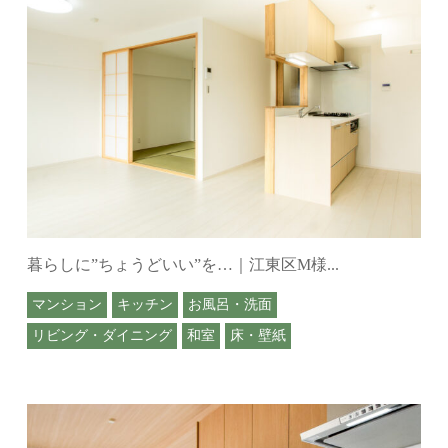
暮らしに”ちょうどいい”を…｜江東区M様...
マンション
キッチン
お風呂・洗面
リビング・ダイニング
和室
床・壁紙