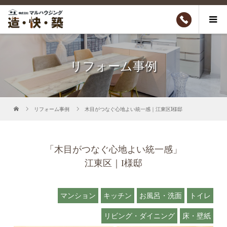
リフォーム事例
リフォーム事例
木目がつなぐ心地よい統一感｜江東区I様邸
「木目がつなぐ心地よい統一感」
江東区｜I様邸
マンション
キッチン
お風呂・洗面
トイレ
リビング・ダイニング
床・壁紙