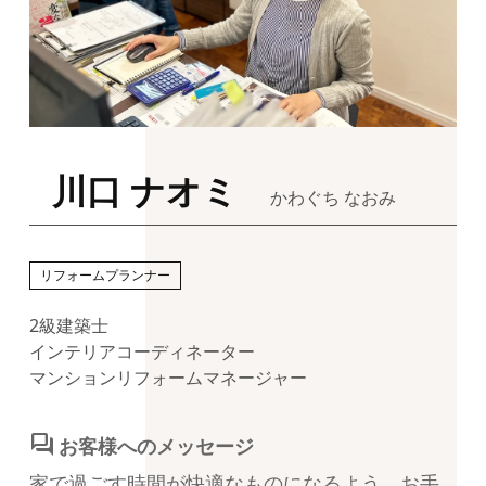
川口 ナオミ
かわぐち なおみ
リフォームプランナー
2級建築士
インテリアコーディネーター
マンションリフォームマネージャー
forum
お客様へのメッセージ
家で過ごす時間が快適なものになるよう、お手